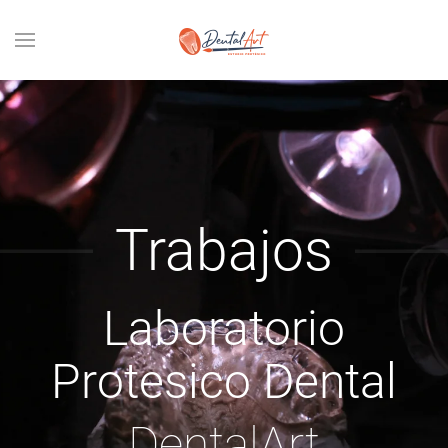
Trabajos
Laboratorio
Protesico Dental
DentalArt